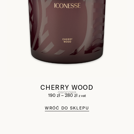
CHERRY WOOD
owocowa
190
zł
–
280
zł
z vat
WRÓĆ DO SKLEPU