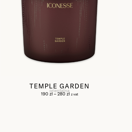
TEMPLE GARDEN
orientalna
190
zł
–
280
zł
z vat