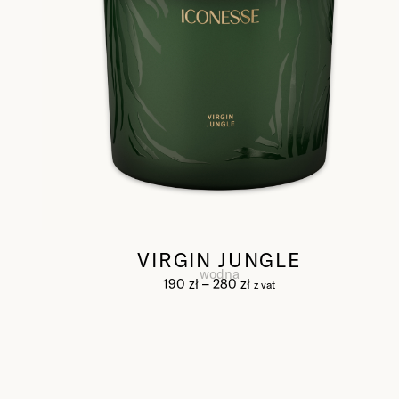
VIRGIN JUNGLE
wodna
190
zł
–
280
zł
z vat